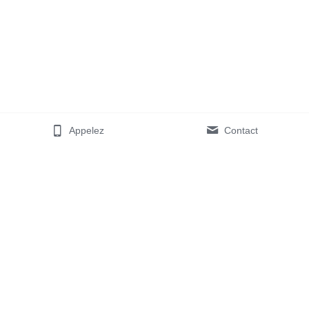
Appelez
Contact
2, rue Michel Welter
L-2730 LUXEMBOURG
Contactez-nous :
+352 26 52 38 87
info@musicandtools.lu