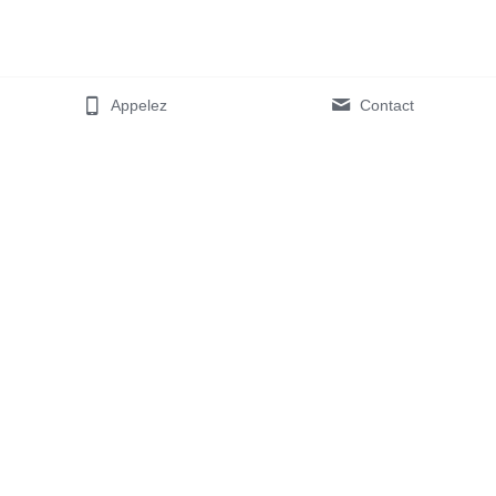
Appelez
Contact
Nom
Email
Message