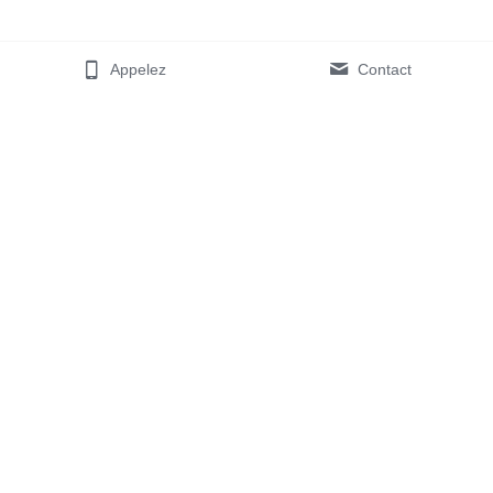
Appelez
Contact
2, rue Michel Welter
L-2730 LUXEMBOURG
Contactez-nous :
+352 26 52 38 87
info@musicandtools.lu
Designed by 
yellow.lu
© 2022 Music & Tools